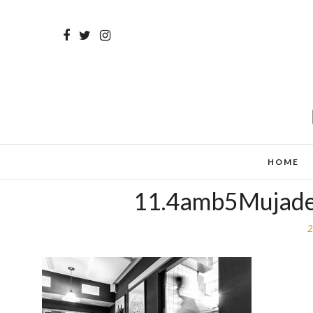
HOME
11.4amb5Mujades
2