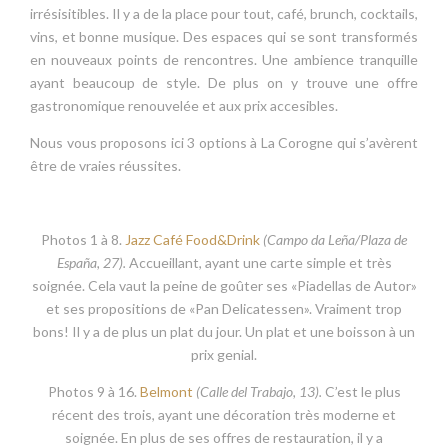
irrésisitibles. Il y a de la place pour tout, café, brunch, cocktails,
vins, et bonne musique. Des espaces qui se sont transformés
en nouveaux points de rencontres. Une ambience tranquille
ayant beaucoup de style. De plus on y trouve une offre
gastronomique renouvelée et aux prix accesibles.
Nous vous proposons ici 3 options à La Corogne qui s’avèrent
être de vraies réussites.
Photos 1 à 8.
Jazz Café Food&Drink
(Campo da Leña/Plaza de
España, 27).
Accueillant, ayant une carte simple et très
soignée. Cela vaut la peine de goûter ses «Piadellas de Autor»
et ses propositions de «Pan Delicatessen». Vraiment trop
bons! Il y a de plus un plat du jour. Un plat et une boisson à un
prix genial.
Photos 9 à 16.
Belmont
(Calle del Trabajo, 13).
C’est le plus
récent des trois, ayant une décoration très moderne et
soignée. En plus de ses offres de restauration, il y a