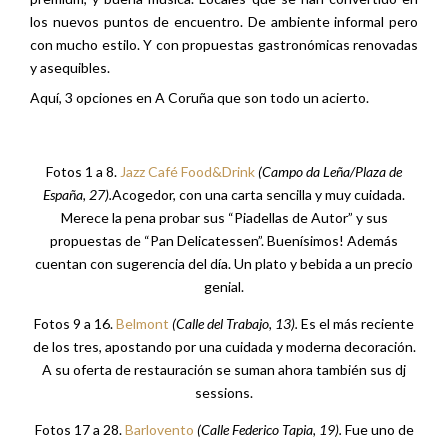
los nuevos puntos de encuentro. De ambiente informal pero
con mucho estilo. Y con propuestas gastronómicas renovadas
y asequibles.
Aquí, 3 opciones en A Coruña que son todo un acierto.
Fotos 1 a 8.
Jazz Café Food&Drink
(Campo da Leña/Plaza de
España, 27).
Acogedor, con una carta sencilla y muy cuidada.
Merece la pena probar sus “Piadellas de Autor” y sus
propuestas de “Pan Delicatessen”. Buenísimos! Además
cuentan con sugerencia del día. Un plato y bebida a un precio
genial.
Fotos 9 a 16.
Belmont
(Calle del Trabajo, 13).
Es el más reciente
de los tres, apostando por una cuidada y moderna decoración.
A su oferta de restauración se suman ahora también sus dj
sessions.
Fotos 17 a 28.
Barlovento
(Calle Federico Tapia, 19).
Fue uno de