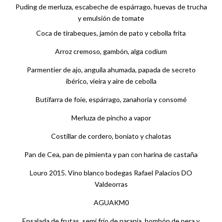
Puding de merluza, escabeche de espárrago, huevas de trucha
y emulsión de tomate
Coca de tirabeques, jamón de pato y cebolla frita
Arroz cremoso, gambón, alga codium
Parmentier de ajo, anguila ahumada, papada de secreto
ibérico, vieira y aire de cebolla
Butifarra de foie, espárrago, zanahoria y consomé
Merluza de pincho a vapor
Costillar de cordero, boniato y chalotas
Pan de Cea, pan de pimienta y pan con harina de castaña
Louro 2015. Vino blanco bodegas Rafael Palacios DO
Valdeorras
AGUAKM0
Ensalada de frutas, semi frío de naranja, bombón de pera y