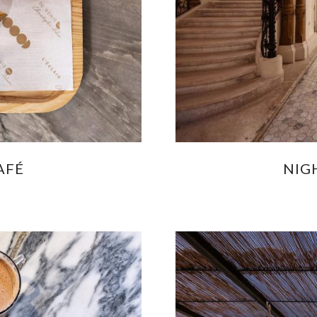
AFÉ
NIG