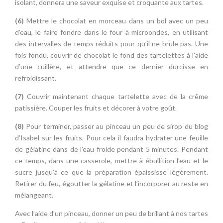
isolant, donnera une saveur exquise et croquante aux tartes.
(6)
Mettre le chocolat en morceau dans un bol avec un peu
d’eau, le faire fondre dans le four à microondes, en utilisant
des intervalles de temps réduits pour qu’il ne brule pas. Une
fois fondu, couvrir de chocolat le fond des tartelettes à l’aide
d’une cuillère, et attendre que ce dernier durcisse en
refroidissant.
(7)
Couvrir maintenant chaque tartelette avec de la crême
patissière. Couper les fruits et décorer à votre goût.
(8)
Pour terminer, passer au pinceau un peu de sirop du blog
d’Isabel sur les fruits. Pour cela il faudra hydrater une feuille
de gélatine dans de l’eau froide pendant 5 minutes. Pendant
ce temps, dans une casserole, mettre à ébullition l’eau et le
sucre jusqu’à ce que la préparation épaississe légèrement.
Retirer du feu, égoutter la gélatine et l’incorporer au reste en
mélangeant.
Avec l’aide d’un pinceau, donner un peu de brillant à nos tartes