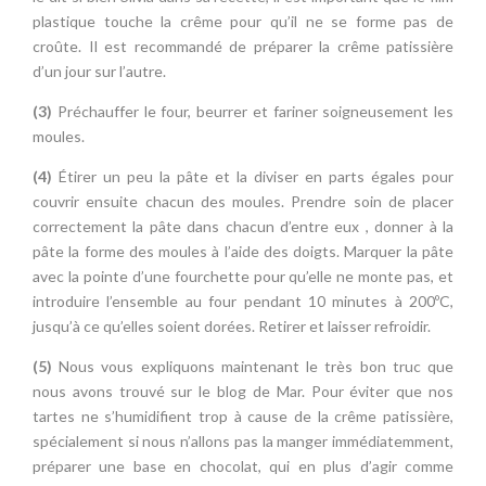
plastique touche la crême pour qu’il ne se forme pas de
croûte. Il est recommandé de préparer la crême patissière
d’un jour sur l’autre.
(3)
Préchauffer le four, beurrer et fariner soigneusement les
moules.
(4)
Étirer un peu la pâte et la diviser en parts égales pour
couvrir ensuite chacun des moules. Prendre soin de placer
correctement la pâte dans chacun d’entre eux , donner à la
pâte la forme des moules à l’aide des doigts. Marquer la pâte
avec la pointe d’une fourchette pour qu’elle ne monte pas, et
introduire l’ensemble au four pendant 10 minutes à 200ºC,
jusqu’à ce qu’elles soient dorées. Retirer et laisser refroidir.
(5)
Nous vous expliquons maintenant le très bon truc que
nous avons trouvé sur le blog de Mar. Pour éviter que nos
tartes ne s’humidifient trop à cause de la crême patissière,
spécialement si nous n’allons pas la manger immédiatemment,
préparer une base en chocolat, qui en plus d’agir comme