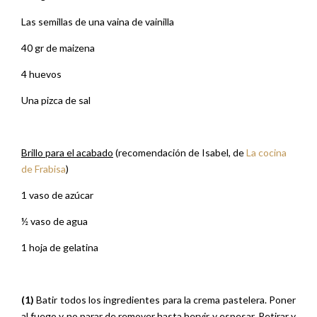
Las semillas de una vaina de vainilla
40 gr de maizena
4 huevos
Una pizca de sal
Brillo para el acabado
(recomendación de Isabel, de
La cocina
de Frabisa
)
1 vaso de azúcar
½ vaso de agua
1 hoja de gelatina
(1)
Batir todos los ingredientes para la crema pastelera. Poner
al fuego y no parar de remover hasta hervir y espesar. Retirar y