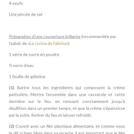
4 oeufs
Une pincée de sel
Préparation d’une couverture brillante
(recommandée par
Isabel, de «
La cocina de Fabrisa
«)
1 verre de sucre en poudre
½ verre d’eau
1 feuille de gélatine
(1)
Battre tous les ingrédients qui composent la crême
patissière. Mettre l’ensemble dans une casserole et cette
dernière sur le feu, en remuant constamment jusqu’à
ébullition dans un premier temps, et que la crême s’épaississe
par la suite. Retirer du feu et laisser refroidir.
(2)
Couvrir avec un film plastique alimentaire, et comme nous
le dit si bien Silvia dans sa recette, il est important que le film