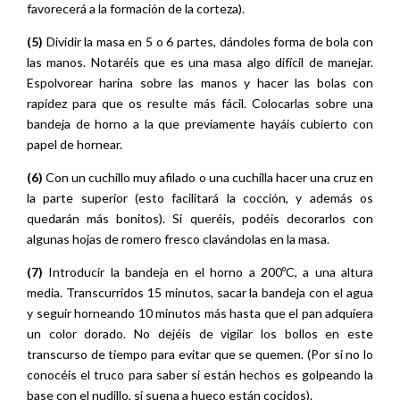
favorecerá a la formación de la corteza).
(5)
Dividir la masa en 5 o 6 partes, dándoles forma de bola con
las manos. Notaréis que es una masa algo difícil de manejar.
Espolvorear harina sobre las manos y hacer las bolas con
rapidez para que os resulte más fácil. Colocarlas sobre una
bandeja de horno a la que previamente hayáis cubierto con
papel de hornear.
(6)
Con un cuchillo muy afilado o una cuchilla hacer una cruz en
la parte superior (esto facilitará la cocción, y además os
quedarán más bonitos). Si queréis, podéis decorarlos con
algunas hojas de romero fresco clavándolas en la masa.
(7)
Introducir la bandeja en el horno a 200ºC, a una altura
media. Transcurridos 15 minutos, sacar la bandeja con el agua
y seguir horneando 10 minutos más hasta que el pan adquiera
un color dorado. No dejéis de vigilar los bollos en este
transcurso de tiempo para evitar que se quemen. (Por si no lo
conocéis el truco para saber si están hechos es golpeando la
base con el nudillo, si suena a hueco están cocidos).