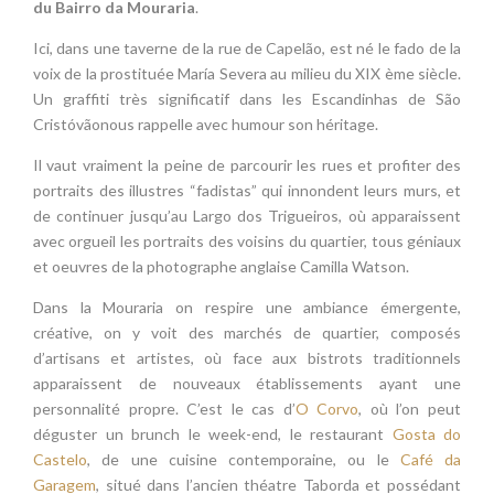
du Bairro da Mouraria
.
Ici, dans une taverne de la rue de Capelão, est né le fado de la
voix de la prostituée María Severa au milieu du XIX ème siècle.
Un graffiti très significatif dans les Escandinhas de São
Cristóvãonous rappelle avec humour son héritage.
Il vaut vraiment la peine de parcourir les rues et profiter des
portraits des illustres “fadistas” qui innondent leurs murs, et
de continuer jusqu’au Largo dos Trigueiros, où apparaissent
avec orgueil les portraits des voisins du quartier, tous géniaux
et oeuvres de la photographe anglaise Camilla Watson.
Dans la Mouraria on respire une ambiance émergente,
créative, on y voit des marchés de quartier, composés
d’artisans et artistes, où face aux bistrots traditionnels
apparaissent de nouveaux établissements ayant une
personnalité propre. C’est le cas d’
O Corvo
, où l’on peut
déguster un brunch le week-end, le restaurant
Gosta do
Castelo
, de une cuisine contemporaine, ou le
Café da
Garagem
, situé dans l’ancien théatre Taborda et possédant