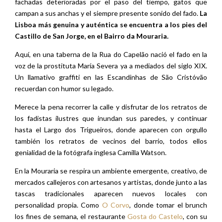
fachadas deterioradas por el paso del tiempo, gatos que
campan a sus anchas y el siempre presente sonido del fado.
La
Lisboa más genuina y auténtica se encuentra a los pies del
Castillo de San Jorge, en el Bairro da Mouraria.
Aquí, en una taberna de la Rua do Capelão nació el fado en la
voz de la prostituta María Severa ya a mediados del siglo XIX.
Un llamativo graffiti en las Escandinhas de São Cristóvão
recuerdan con humor su legado.
Merece la pena recorrer la calle y disfrutar de los retratos de
los fadistas ilustres que inundan sus paredes, y continuar
hasta el Largo dos Trigueiros, donde aparecen con orgullo
también los retratos de vecinos del barrio, todos ellos
genialidad de la fotógrafa inglesa Camilla Watson.
En la Mouraria se respira un ambiente emergente, creativo, de
mercados callejeros con artesanos y artistas, donde junto a las
tascas tradicionales aparecen nuevos locales con
personalidad propia. Como
O Corvo
, donde tomar el brunch
los fines de semana, el restaurante
Gosta do Castelo
, con su