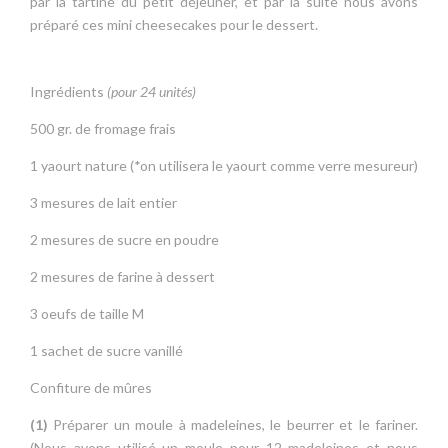
par la tartine du petit déjeuner, et par la suite nous avons
préparé ces mini cheesecakes pour le dessert.
Ingrédients
(pour 24 unités)
500 gr. de fromage frais
1 yaourt nature (*on utilisera le yaourt comme verre mesureur)
3 mesures de lait entier
2 mesures de sucre en poudre
2 mesures de farine à dessert
3 oeufs de taille M
1 sachet de sucre vanillé
Confiture de mûres
(1)
Préparer un moule à madeleines, le beurrer et le fariner.
(Nous avons utilisé un moule pour 12 madeleines et nous