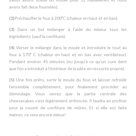
avons fait deux fournées).
(2)
Préchauffer le four à 200ºC (chaleur en haut et en bas).
(3)
Dans un bol mélanger à l’aide du mixeur tous les
ingrédients (sauf la confiture).
(4)
Verser le mélange dans le moule et introduire le tout au
four à 170º C (chaleur en haut et en bas avec ventilateur).
Pendant environ 45 minutes (ou jusqu’à ce qu’un cure dent
que l’on a introduit à l’intérieur de la pâte en ressorte propre).
(5)
Une fois prêts, sortir le moule du four, et laisser refroidir
l’ensemble complètement, pour finalement procéder au
démoulage. Vous verrez que la partie centrale des
cheesecakes s’est légèrement enfoncée. Il faudra en profiter
pour la couvrir de confiture de mûres. Et si elle est faite
maison, ce sera encore mieux!