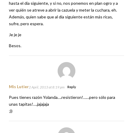
hasta el día siguiente, y si no, nos ponemos en plan ogro y a
ver quién se atreve a abrir la cazuela y meter la cuchara, eh.
Además, quien sabe que al día siguiente están más ricas,
sufre, pero espera.
Je je je
Besos.
Mis Lutier
2 April, 2013 at 8:19 pm
Reply
Pues tienes razón Yolanda….resistieron!……pero sólo para
unas tapitas!….jajajaja
;))