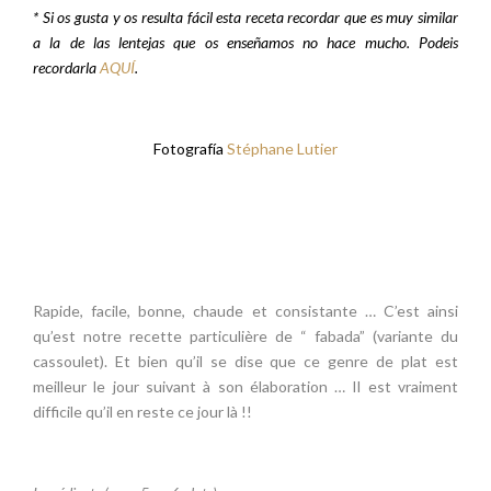
* Si os gusta y os resulta fácil esta receta recordar que es muy similar
a la de las lentejas que os enseñamos no hace mucho. Podeis
recordarla
AQUÍ
.
Fotografía
Stéphane Lutier
Rapide, facile, bonne, chaude et consistante … C’est ainsi
qu’est notre recette particulière de “ fabada” (variante du
cassoulet). Et bien qu’il se dise que ce genre de plat est
meilleur le jour suivant à son élaboration … Il est vraiment
difficile qu’il en reste ce jour là !!