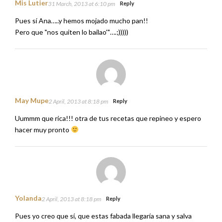
Mis Lutier
31 March, 2013 at 6:10 pm
Reply
Pues sí Ana…..y hemos mojado mucho pan!!
Pero que "nos quiten lo bailao'"….;)))))
May Mupe
2 April, 2013 at 8:18 pm
Reply
Uummm que rica!!! otra de tus recetas que repineo y espero
hacer muy pronto
Yolanda
2 April, 2013 at 8:18 pm
Reply
Pues yo creo que sí, que estas fabada llegaría sana y salva