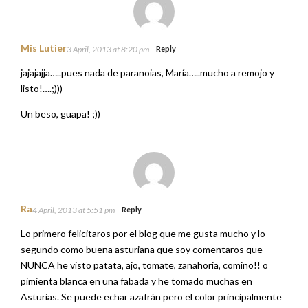
Mis Lutier
3 April, 2013 at 8:20 pm
Reply
jajajajja…..pues nada de paranoias, María…..mucho a remojo y
listo!….;)))
Un beso, guapa! ;))
Ra
4 April, 2013 at 5:51 pm
Reply
Lo primero felicitaros por el blog que me gusta mucho y lo
segundo como buena asturiana que soy comentaros que
NUNCA he visto patata, ajo, tomate, zanahoria, comino!! o
pimienta blanca en una fabada y he tomado muchas en
Asturias. Se puede echar azafrán pero el color principalmente