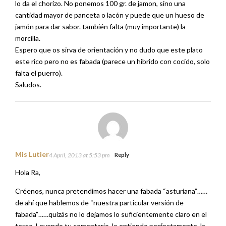
lo da el chorizo. No ponemos 100 gr. de jamon, sino una
cantidad mayor de panceta o lacón y puede que un hueso de
jamón para dar sabor. también falta (muy importante) la
morcilla.
Espero que os sirva de orientación y no dudo que este plato
este rico pero no es fabada (parece un hibrido con cocido, solo
falta el puerro).
Saludos.
Mis Lutier
4 April, 2013 at 5:53 pm
Reply
Hola Ra,
Créenos, nunca pretendimos hacer una fabada “asturiana”……
de ahí que hablemos de “nuestra particular versión de
fabada”……quizás no lo dejamos lo suficientemente claro en el
texto. Leyendo tu comentario, lo entiendo perfectamente, la