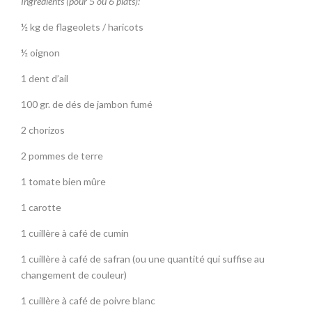
Ingrédients (pour 5 ou 6 plats):
½ kg de flageolets / haricots
½ oignon
1 dent d’ail
100 gr. de dés de jambon fumé
2 chorizos
2 pommes de terre
1 tomate bien mûre
1 carotte
1 cuillère à café de cumin
1 cuillère à café de safran (ou une quantité qui suffise au
changement de couleur)
1 cuillère à café de poivre blanc