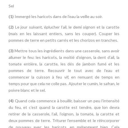
Sel
(1)
Immergé les haricots dans de l’eau la veille au soir.
(2)
Le jour suivant, éplucher l’ail, le demi oignon et la carotte
(mais en les laissant entiers, sans les couper). Couper les
pommes de terre en petits carrés et les chorizos en tranches.
(3)
Mettre tous les ingrédients dans une casserole, sans avoir
allumer le feu: les haricots, la moitié d’oignon, la dent d’ail, la
tomate entière, la carotte, les dés de jambon fumé et les
pommes de terre. Recouvrir le tout avec de l’eau et
commencer la cuisson à feu vif, en remuant de temps en
temps pour que cela ne colle pas. Ajouter le cumin, le safran, le
poivre blanc et le sel.
(4)
Quand cela commence à bouillir, baisser un peu l’intensité
du feu, et c’est quand la carotte est tendre, que lon devra
retirer de la casserole, l’ail, l’oignon, la tomate, la carotte et
deux pommes de terre. Triturer l’ensemble et le réincorporer
de nouveau avec les haricots, en mélangeant bien. Cela