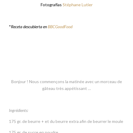
Fotografías
Stéphane Lutier
*
Receta descubierta en
BBCGoodFood
Bonjour ! Nous commençons la matinée avec un morceau de
gâteau très appétissant …
Ingrédients:
175 gr. de beurre + et du beurre extra afin de beurrer le moule
175 gr. de sucre en poudre